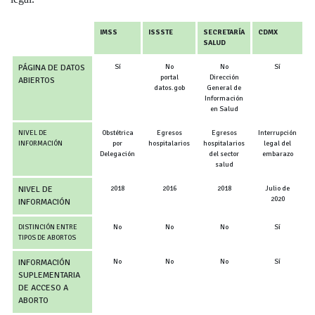
IMSS
ISSSTE
SECRETARÍA
CDMX
SALUD
PÁGINA DE DATOS
Sí
No
No
Sí
portal
Dirección
ABIERTOS
datos.gob
General de
Información
en Salud
NIVEL DE
Obstétrica
Egresos
Egresos
Interrupción
INFORMACIÓN
por
hospitalarios
hospitalarios
legal del
Delegación
del sector
embarazo
salud
NIVEL DE
2018
2016
2018
Julio de
2020
INFORMACIÓN
DISTINCIÓN ENTRE
No
No
No
Sí
TIPOS DE ABORTOS
INFORMACIÓN
No
No
No
Sí
SUPLEMENTARIA
DE ACCESO A
ABORTO