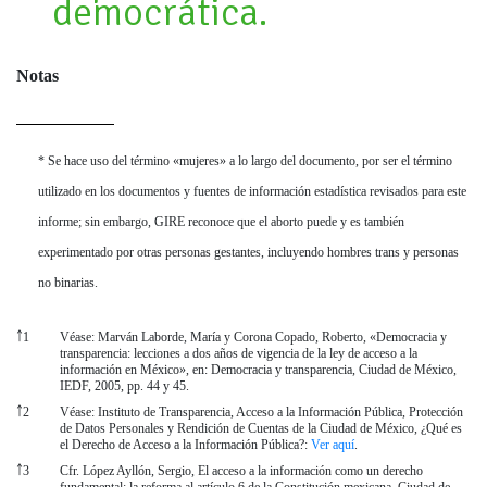
democrática.
Notas
* Se hace uso del término «mujeres» a lo largo del documento, por ser el término
utilizado en los documentos y fuentes de información estadística revisados para este
informe; sin embargo, GIRE reconoce que el aborto puede y es también
experimentado por otras personas gestantes, incluyendo hombres trans y personas
no binarias.
￪
1
Véase: Marván Laborde, María y Corona Copado, Roberto, «Democracia y
transparencia: lecciones a dos años de vigencia de la ley de acceso a la
información en México», en: Democracia y transparencia, Ciudad de México,
IEDF, 2005, pp. 44 y 45.
￪
2
Véase: Instituto de Transparencia, Acceso a la Información Pública, Protección
de Datos Personales y Rendición de Cuentas de la Ciudad de México, ¿Qué es
el Derecho de Acceso a la Información Pública?:
Ver aquí
.
￪
3
Cfr. López Ayllón, Sergio, El acceso a la información como un derecho
fundamental: la reforma al artículo 6 de la Constitución mexicana, Ciudad de