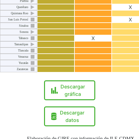
Puebla
X
Querétaro
Quintana Roo
X
San Luis Potosí
Sinaloa
Sonora
X
Tabasco
Tamaulipas
Tlaxcala
Veracruz
Yucatán
Zacatecas
Descargar
gráfica
Descargar
datos
Elaboración de GIRE con información de ILE-CDMX