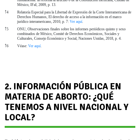
México, IFaI, 2009, p. 13.
￪
4
Relatoría Especial para la Libertad de Expresión de la Corte Interamericana de
Derechos Humanos, El derecho de acceso a la información en el marco
jurídico interamericano, 2010, p. 7:
Ver aquí
.
￪
5
ONU, Observaciones finales sobre los informes periódicos quinto y sexo
combinados de México, Comité de Derechos Económicos, Sociales y
Culturales, Consejo Económico y Social, Naciones Unidas, 2018, p. 4.
￪
6
Véase:
Ver aquí
.
References
2. INFORMACIÓN PÚBLICA EN
MATERIA DE ABORTO: ¿QUÉ
TENEMOS A NIVEL NACIONAL Y
LOCAL?