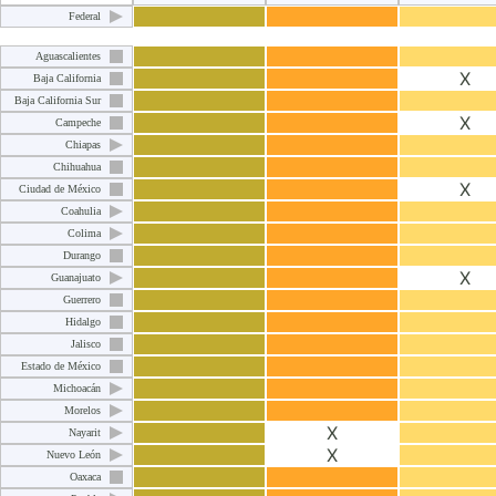
Federal
Aguascalientes
X
Baja California
Baja California Sur
X
Campeche
Chiapas
Chihuahua
X
Ciudad de México
Coahulia
Colima
Durango
X
Guanajuato
Guerrero
Hidalgo
Jalisco
Estado de México
Michoacán
Morelos
X
Nayarit
X
Nuevo León
Oaxaca