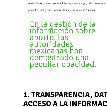
estadística revisados para este informe; sin embargo, GIRE reconoce 
gestantes, incluyendo hombres trans y personas no binarias.
En la gestión de la
información sobre
aborto, las
autoridades
mexicanas han
demostrado una
peculiar opacidad.
1. TRANSPARENCIA, DAT
ACCESO A LA INFORMA